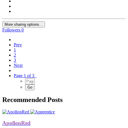
More sharing options...
Followers
0
Prev
1
2
3
Next
Page 1 of 3
Recommended Posts
ApollonRed