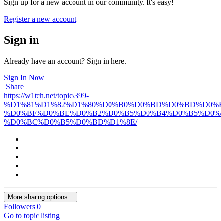
Sign up for a new account in our community. It's easy!
Register a new account
Sign in
Already have an account? Sign in here.
Sign In Now
Share
https://w1tch.net/topic/399-
%D1%81%D1%82%D1%80%D0%B0%D0%BD%D0%BD%D0%
%D0%BF%D0%BE%D0%B2%D0%B5%D0%B4%D0%B5%D0%
%D0%BC%D0%B5%D0%BD%D1%8E/
More sharing options...
Followers
0
Go to topic listing