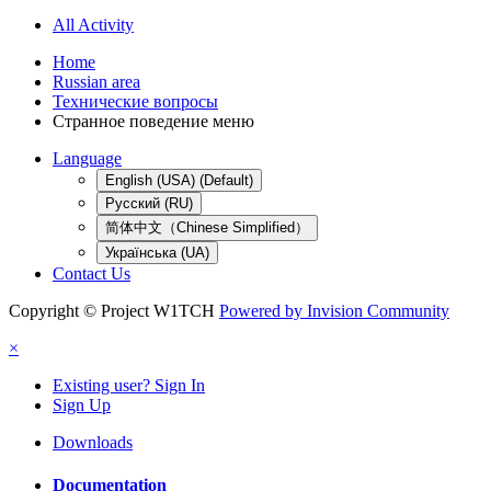
All Activity
Home
Russian area
Технические вопросы
Странное поведение меню
Language
English (USA) (Default)
Русский (RU)
简体中文（Chinese Simplified）
Українська (UA)
Contact Us
Copyright © Project W1TCH
Powered by Invision Community
×
Existing user? Sign In
Sign Up
Downloads
Documentation