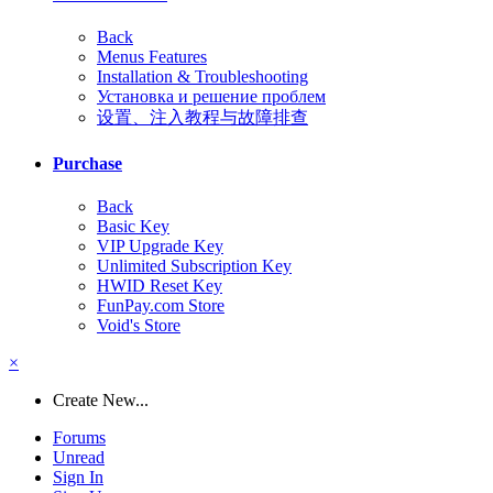
Back
Menus Features
Installation & Troubleshooting
Установка и решение проблем
设置、注入教程与故障排查
Purchase
Back
Basic Key
VIP Upgrade Key
Unlimited Subscription Key
HWID Reset Key
FunPay.com Store
Void's Store
×
Create New...
Forums
Unread
Sign In