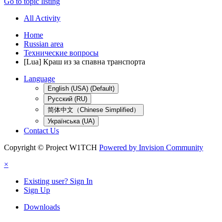
Go to topic listing
All Activity
Home
Russian area
Технические вопросы
[Lua] Краш из за спавна транспорта
Language
English (USA) (Default)
Русский (RU)
简体中文（Chinese Simplified）
Українська (UA)
Contact Us
Copyright © Project W1TCH
Powered by Invision Community
×
Existing user? Sign In
Sign Up
Downloads