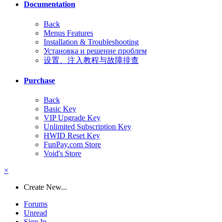
Documentation
Back
Menus Features
Installation & Troubleshooting
Установка и решение проблем
设置、注入教程与故障排查
Purchase
Back
Basic Key
VIP Upgrade Key
Unlimited Subscription Key
HWID Reset Key
FunPay.com Store
Void's Store
×
Create New...
Forums
Unread
Sign In