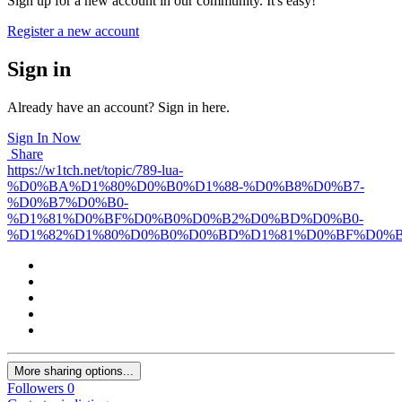
Sign up for a new account in our community. It's easy!
Register a new account
Sign in
Already have an account? Sign in here.
Sign In Now
Share
https://w1tch.net/topic/789-lua-
%D0%BA%D1%80%D0%B0%D1%88-%D0%B8%D0%B7-
%D0%B7%D0%B0-
%D1%81%D0%BF%D0%B0%D0%B2%D0%BD%D0%B0-
%D1%82%D1%80%D0%B0%D0%BD%D1%81%D0%BF%D0%B
More sharing options...
Followers
0