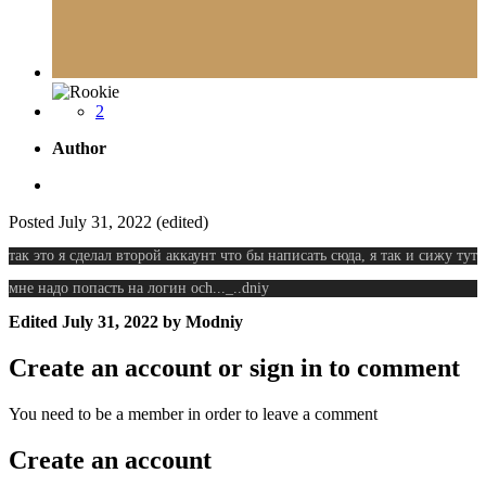
2
Author
Posted
July 31, 2022
(edited)
так это я сделал второй аккаунт что бы написать сюда, я так и сижу тут
мне надо попасть на логин och..._..dniy
Edited
July 31, 2022
by Modniy
Create an account or sign in to comment
You need to be a member in order to leave a comment
Create an account