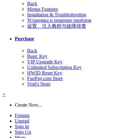
Back
Menus Features
Installation & Troubleshooting
Установка и решение проблем
设置、注入教程与故障排查
Purchase
Back
Basic Key
VIP Upgrade Key
Unlimited Subscription Key
HWID Reset Key
FunPay.com Store
Void's Store
×
Create New...
Forums
Unread
Sign In
Sign Up
More