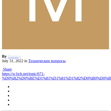
By
Modniy
July 31, 2022
in
Технические вопросы
Share
https://w1tch.net/topic/671-
%D0%B2%D0%BE%D1%81%D1%81%D1%82%D0%B0%D0%