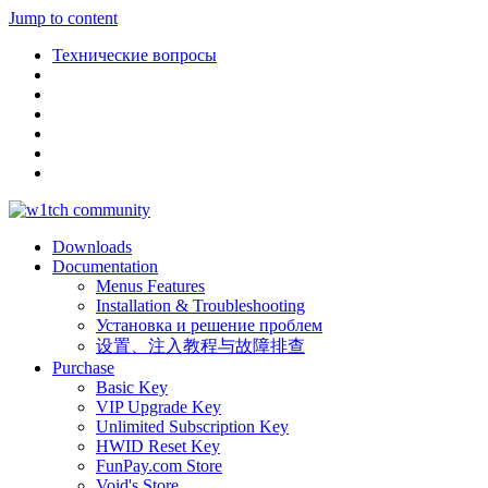
Jump to content
Технические вопросы
Downloads
Documentation
Menus Features
Installation & Troubleshooting
Установка и решение проблем
设置、注入教程与故障排查
Purchase
Basic Key
VIP Upgrade Key
Unlimited Subscription Key
HWID Reset Key
FunPay.com Store
Void's Store