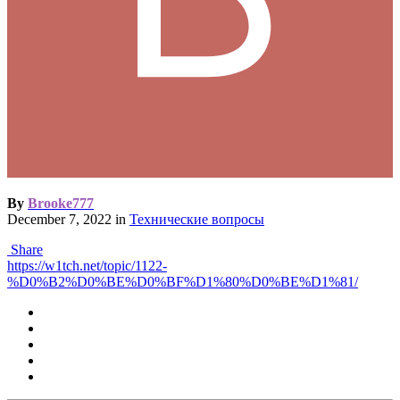
By
Brooke777
December 7, 2022
in
Технические вопросы
Share
https://w1tch.net/topic/1122-
%D0%B2%D0%BE%D0%BF%D1%80%D0%BE%D1%81/