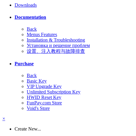
Downloads
Documentation
Back
Menus Features
Installation & Troubleshooting
Установка и решение проблем
设置、注入教程与故障排查
Purchase
Back
Basic Key
VIP Upgrade Key
Unlimited Subscription Key
HWID Reset Key
FunPay.com Store
Void's Store
×
Create New...