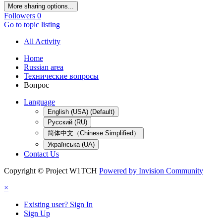
More sharing options...
Followers
0
Go to topic listing
All Activity
Home
Russian area
Технические вопросы
Вопрос
Language
English (USA) (Default)
Русский (RU)
简体中文（Chinese Simplified）
Українська (UA)
Contact Us
Copyright © Project W1TCH
Powered by Invision Community
×
Existing user? Sign In
Sign Up