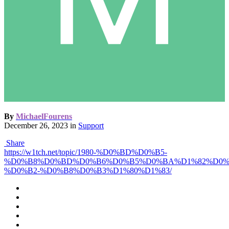
By
MichaelFourens
December 26, 2023
in
Support
Share
https://w1tch.net/topic/1980-%D0%BD%D0%B5-
%D0%B8%D0%BD%D0%B6%D0%B5%D0%BA%D1%82%D0%B
%D0%B2-%D0%B8%D0%B3%D1%80%D1%83/