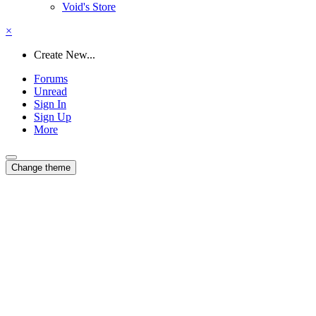
Void's Store
×
Create New...
Forums
Unread
Sign In
Sign Up
More
Change theme