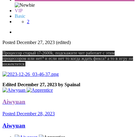
VIP
Basic
2
Posted
December 27, 2023
(edited)
Процессор старый i7-2600k, подскажите чит работает с этим
процессором или нет? и если нет то когда ждать фикса? а то в игру не
инжектится.
Edited
December 27, 2023
by Spainal
Aiwyuan
Posted
December 28, 2023
Aiwyuan