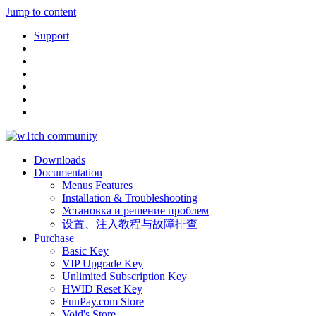
Jump to content
Support
Downloads
Documentation
Menus Features
Installation & Troubleshooting
Установка и решение проблем
设置、注入教程与故障排查
Purchase
Basic Key
VIP Upgrade Key
Unlimited Subscription Key
HWID Reset Key
FunPay.com Store
Void's Store