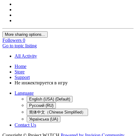
More sharing options...
Followers
0
Go to topic listing
All Activity
Home
Store
Support
Не инжектируется в игру
Language
English (USA) (Default)
Русский (RU)
简体中文（Chinese Simplified）
Українська (UA)
Contact Us
Copyright © Project W1TCH
Powered by Invision Community