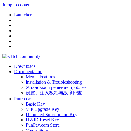
Jump to content
Launcher
Downloads
Documentation
Menus Features
Installation & Troubleshooting
Установка и решение проблем
设置、注入教程与故障排查
Purchase
Basic Key
VIP Upgrade Key
Unlimited Subscription Key
HWID Reset Key
FunPay.com Store
Void's Store