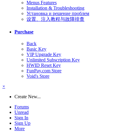
Menus Features
Installation & Troubleshooting
Установка и решение проблем
设置、注入教程与故障排查
Purchase
Back
Basic Key
VIP Upgrade Key
Unlimited Subscription Key
HWID Reset Key
FunPay.com Store
Void's Store
×
Create New...
Forums
Unread
Sign In
Sign Up
More