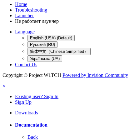
Home
Troubleshooting
Launcher
Не работает лаунчер
Language
English (USA) (Default)
Русский (RU)
简体中文（Chinese Simplified）
Українська (UA)
Contact Us
Copyright © Project W1TCH
Powered by Invision Community
×
Existing user? Sign In
Sign Up
Downloads
Documentation
Back