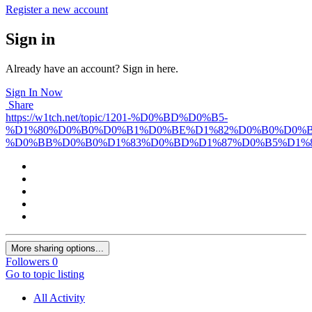
Register a new account
Sign in
Already have an account? Sign in here.
Sign In Now
Share
https://w1tch.net/topic/1201-%D0%BD%D0%B5-
%D1%80%D0%B0%D0%B1%D0%BE%D1%82%D0%B0%D0%B
%D0%BB%D0%B0%D1%83%D0%BD%D1%87%D0%B5%D1%8
More sharing options...
Followers
0
Go to topic listing
All Activity