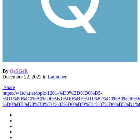
By
QeSGeR
December 22, 2022
in
Launcher
Share
https://w1tch.net/topic/1201-%D0%BD%D0%B5-
%D1%80%D0%B0%D0%B1%D0%BE%D1%82%D0%B0%D0%B
%D0%BB%D0%B0%D1%83%D0%BD%D1%87%D0%B5%D1%8